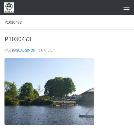
Skip to content
P1030473
P1030473
PAR
PASCAL SIMON
·
9 MAI 2017