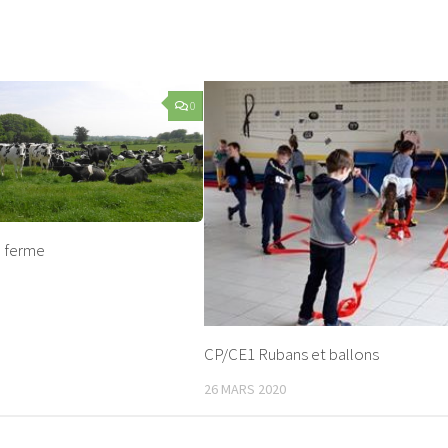
0
a ferme
CP/CE1 Rubans et ballons
26 MARS 2020