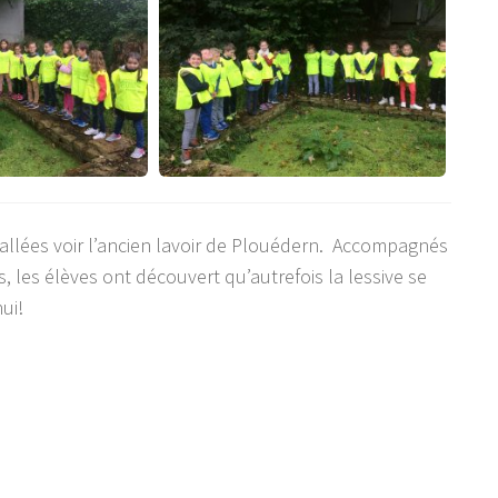
 allées voir l’ancien lavoir de Plouédern. Accompagnés
, les élèves ont découvert qu’autrefois la lessive se
hui!