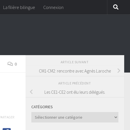
La filière bilingue
Connexion
ARTICLE SUIVANT
0
CM1-CM2: rencontre avec Agnès Laroche
ARTICLE PRÉCÉDENT
Les CE1-CE2 ont élu leurs délégués.
CATÉGORIES
Catégories
PARTAGER