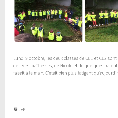
Lundi 9 octobre, les deux classes de CE1 et CE2 sont
de leurs maîtresses, de Nicole et de quelques parents
faisait à la main. C’était bien plus fatigant qu’aujourd’
546