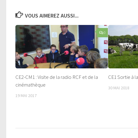
VOUS AIMEREZ AUSSI...
0
CE2-CM1 : Visite de la radio RCF et de la
CE1 Sortie à l
cinémathèque
30 MAI 2018
19 MAI 2017