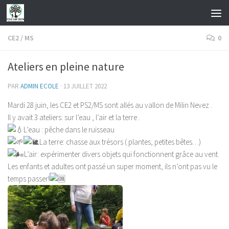
Skip to content
CE2
/
MS
0
Ateliers en pleine nature
PAR
ADMIN ECOLE
·
13 JUILLET 2022
Mardi 28 juin, les CE2 et PS2/MS sont allés au vallon de Milin Nevez .
Il y avait 3 ateliers: sur l’eau , l’air et la terre .
L’eau : pêche dans le ruisseau
La terre: chasse aux trésors ( plantes, petites bêtes…)
L’air: expérimenter divers objets qui fonctionnent grâce au vent.
Les enfants et adultes ont passé un super moment, ils n’ont pas vu le
temps passer!