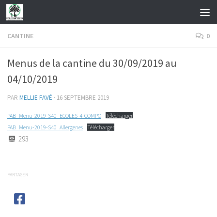
Skip to content
CANTINE
0
Menus de la cantine du 30/09/2019 au
04/10/2019
PAR
MELLIE FAVÉ
·
16 SEPTEMBRE 2019
PAB_Menu-2019-S40_ECOLES-4-COMPO
Télécharger
PAB_Menu-2019-S40_Allergenes
Télécharger
293
PARTAGER