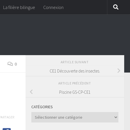
La filière bilingue
Connexion
ARTICLE SUIVANT
0
CE1 Découverte des insectes.
ARTICLE PRÉCÉDENT
Piscine GS-CP-CE1
CATÉGORIES
Catégories
PARTAGER