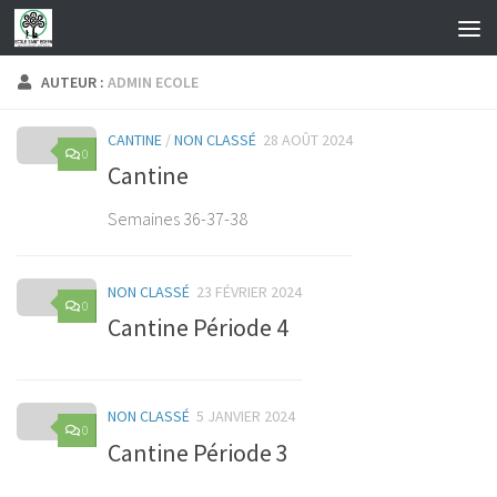
Skip to content
AUTEUR :
ADMIN ECOLE
CANTINE
/
NON CLASSÉ
28 AOÛT 2024
0
Cantine
Semaines 36-37-38
NON CLASSÉ
23 FÉVRIER 2024
0
Cantine Période 4
NON CLASSÉ
5 JANVIER 2024
0
Cantine Période 3