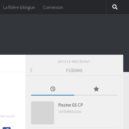
La filière bilingue
Connexion
ARTICLE PRÉCÉDENT
P1030441
Piscine GS CP
10 FÉVRIER 2026
PARTAGER