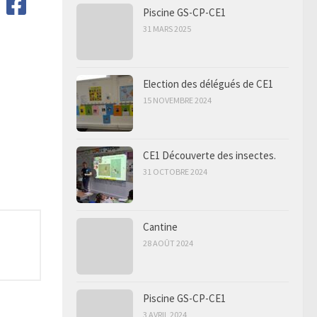
Piscine GS-CP-CE1
31 MARS 2025
Election des délégués de CE1
15 NOVEMBRE 2024
CE1 Découverte des insectes.
31 OCTOBRE 2024
Cantine
28 AOÛT 2024
Piscine GS-CP-CE1
3 AVRIL 2024