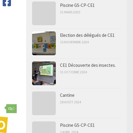
Piscine GS-CP-CE1
31 MARS 2025
Election des délégués de CE1
15 NOVEMBRE 2024
CE1 Découverte des insectes.
31 OCTOBRE 2024
Cantine
28 AOÛT 2024
0
Piscine GS-CP-CE1
3 AVRIL 2024