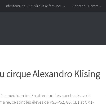
Infos familles – Keloù evit ar familhoù
Contact – Liamm
 cirque Alexandro Klising
vé samedi dernier. En attendant les spectacles, voici
ine, ce sont les élèves de PS1-PS2, GS, CE1 et CM1-