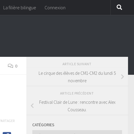
La filière bilingue
Connexion
ARTICLE SUIVANT
0
Le cirque des élèves de CM1-CM2 du lundi 5
novembre
ARTICLE PRÉCÉDENT
Festival Clair de Lune : rencontre avec Alex
Cousseau.
PARTAGER
CATÉGORIES
Catégories