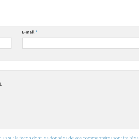
E-mail
*
l.
 plus sur la façon dont les données de vos commentaires sont traitées