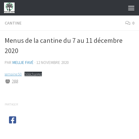
Skip to content
CANTINE
0
Menus de la cantine du 7 au 11 décembre
2020
PAR
MELLIE FAVÉ
·
12 NOVEMBRE 2020
semaine 50
Télécharger
288
PARTAGER