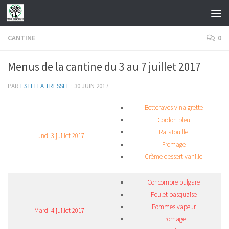
Skip to content
CANTINE
0
Menus de la cantine du 3 au 7 juillet 2017
PAR
ESTELLA TRESSEL
·
30 JUIN 2017
Betteraves vinaigrette
Cordon bleu
Ratatouille
Lundi 3 juillet 2017
Fromage
Crème dessert vanille
Concombre bulgare
Poulet basquaise
Pommes vapeur
Mardi 4 juillet 2017
Fromage