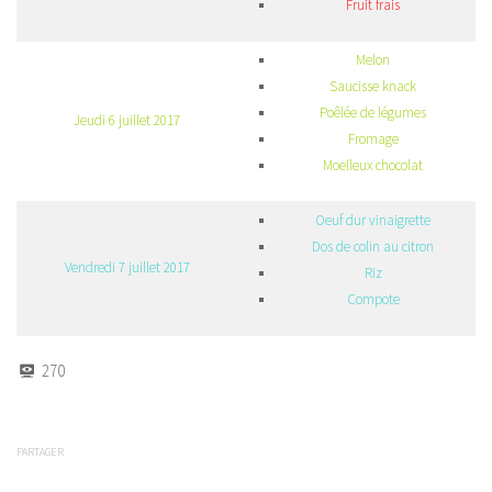
Fruit frais
Melon
Saucisse knack
Poêlée de légumes
Jeudi 6 juillet 2017
Fromage
Moelleux chocolat
Oeuf dur vinaigrette
Dos de colin au citron
Vendredi 7 juillet 2017
Riz
Compote
270
PARTAGER