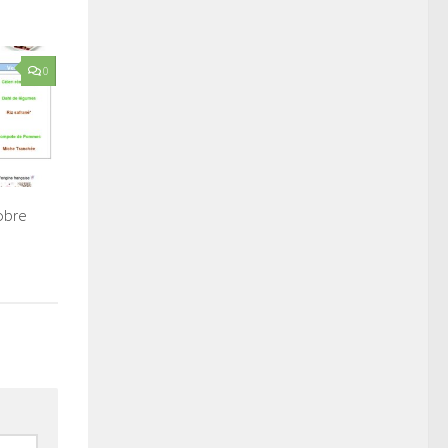
0
obre