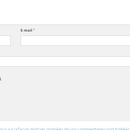
E-mail
*
l.
 plus sur la façon dont les données de vos commentaires sont traitées