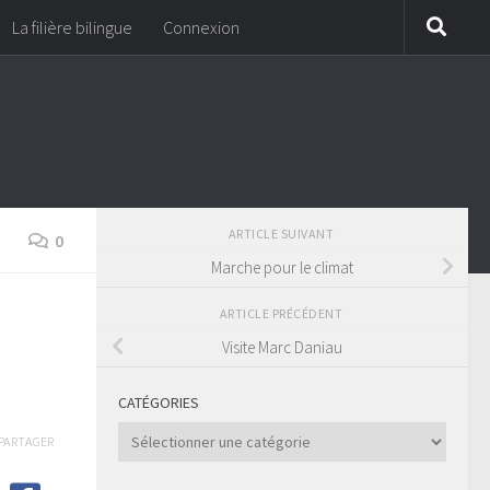
La filière bilingue
Connexion
ARTICLE SUIVANT
0
Marche pour le climat
ARTICLE PRÉCÉDENT
Visite Marc Daniau
CATÉGORIES
Catégories
PARTAGER