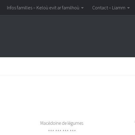
Infos familles – Keloù evit ar familhoù
Contact – Liamm
Macédoine de légumes
*** *** *** ***