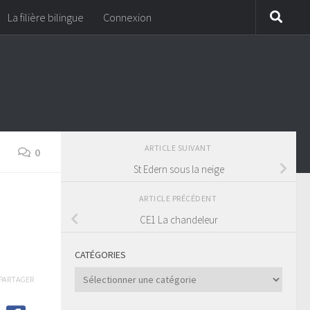
La filière bilingue
Connexion
ARTICLE SUIVANT
0
St Edern sous la neige
ARTICLE PRÉCÉDENT
CE1 La chandeleur
CATÉGORIES
Catégories
PARTAGER