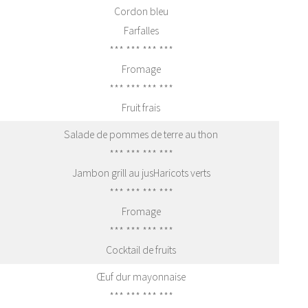
Cordon bleu
Farfalles
*** *** *** ***
Fromage
*** *** *** ***
Fruit frais
Salade de pommes de terre au thon
*** *** *** ***
Jambon grill au jusHaricots verts
*** *** *** ***
Fromage
*** *** *** ***
Cocktail de fruits
Œuf dur mayonnaise
*** *** *** ***