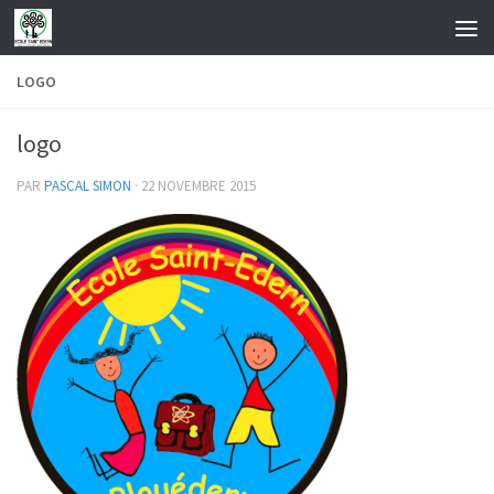
Skip to content
LOGO
logo
PAR
PASCAL SIMON
·
22 NOVEMBRE 2015