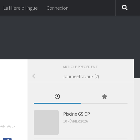
La filière bilingue
Connexion
ARTICLE PRÉCÉDENT
JourneeTravaux (2)
Piscine GS CP
10 FÉVRIER 2026
PARTAGER