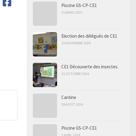
Piscine GS-CP-CE1
31 MARS 2025
Election des délégués de CE1
15 NOVEMBRE 2024
CE1 Découverte des insectes.
31 OCTOBRE 2024
Cantine
28 AOÛT 2024
Piscine GS-CP-CE1
3 AVRIL 2024