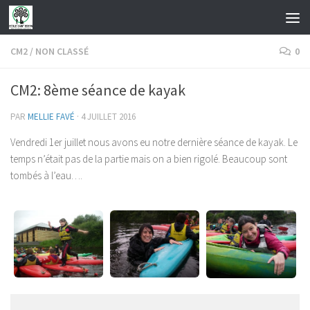
Skip to content
CM2
/
NON CLASSÉ
0
CM2: 8ème séance de kayak
PAR
MELLIE FAVÉ
·
4 JUILLET 2016
Vendredi 1er juillet nous avons eu notre dernière séance de kayak. Le
temps n’était pas de la partie mais on a bien rigolé. Beaucoup sont
tombés à l’eau….