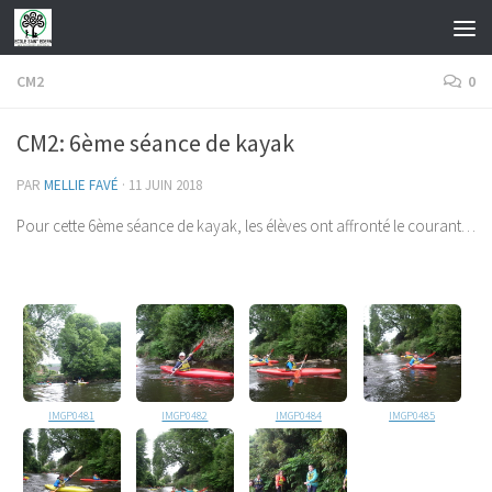
Skip to content
CM2
0
CM2: 6ème séance de kayak
PAR
MELLIE FAVÉ
·
11 JUIN 2018
Pour cette 6ème séance de kayak, les élèves ont affronté le courant…
IMGP0481
IMGP0482
IMGP0484
IMGP0485