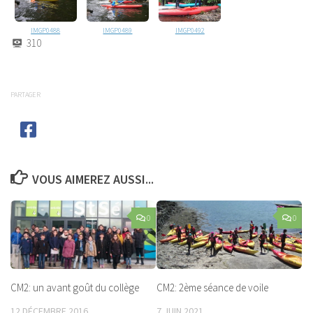
IMGP0488
IMGP0489
IMGP0492
310
PARTAGER
VOUS AIMEREZ AUSSI...
0
0
CM2: un avant goût du collège
CM2: 2ème séance de voile
12 DÉCEMBRE 2016
7 JUIN 2021