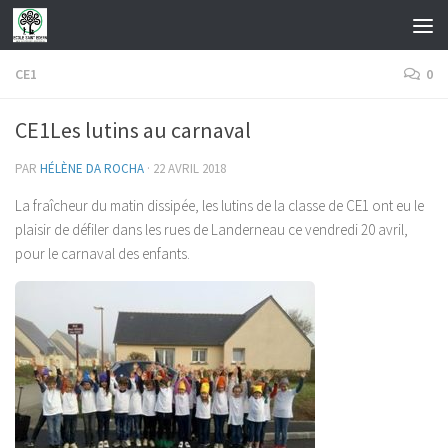
Skip to content
CE1
0
CE1Les lutins au carnaval
PAR
HÉLÈNE DA ROCHA
·
22 AVRIL 2018
La fraîcheur du matin dissipée, les lutins de la classe de CE1 ont eu le
plaisir de défiler dans les rues de Landerneau ce vendredi 20 avril,
pour le carnaval des enfants.