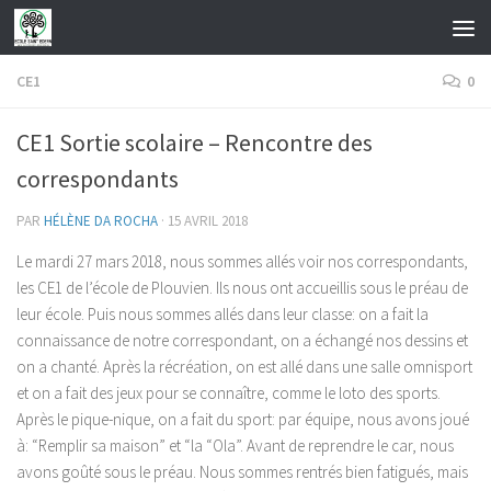
Skip to content
CE1
0
CE1 Sortie scolaire – Rencontre des
correspondants
PAR
HÉLÈNE DA ROCHA
·
15 AVRIL 2018
Le mardi 27 mars 2018, nous sommes allés voir nos correspondants,
les CE1 de l’école de Plouvien. Ils nous ont accueillis sous le préau de
leur école. Puis nous sommes allés dans leur classe: on a fait la
connaissance de notre correspondant, on a échangé nos dessins et
on a chanté. Après la récréation, on est allé dans une salle omnisport
et on a fait des jeux pour se connaître, comme le loto des sports.
Après le pique-nique, on a fait du sport: par équipe, nous avons joué
à: “Remplir sa maison” et “la “Ola”. Avant de reprendre le car, nous
avons goûté sous le préau. Nous sommes rentrés bien fatigués, mais