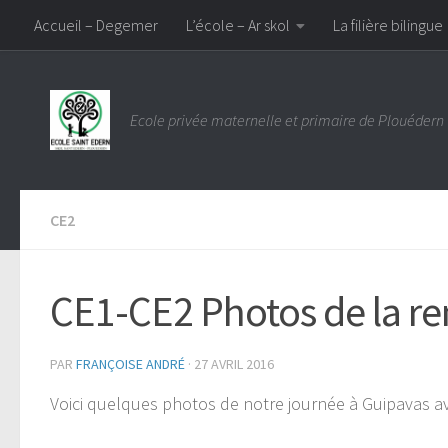
Accueil – Degemer
L’école – Ar skol
La filière bilingue
Skip to content
Ecole privée maternelle et primaire de Plouédern
CE2
CE1-CE2 Photos de la re
PAR
FRANÇOISE ANDRÉ
·
27 AVRIL 2016
Voici quelques photos de notre journée à Guipavas a