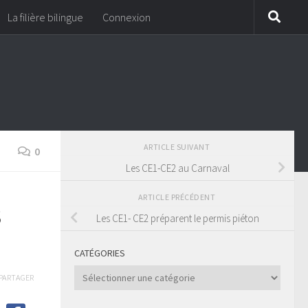
La filière bilingue
Connexion
ARTICLE SUIVANT
0
Les CE1-CE2 au Carnaval
ARTICLE PRÉCÉDENT
s
Les CE1- CE2 préparent le permis piéton
CATÉGORIES
Catégories
PARTAGER