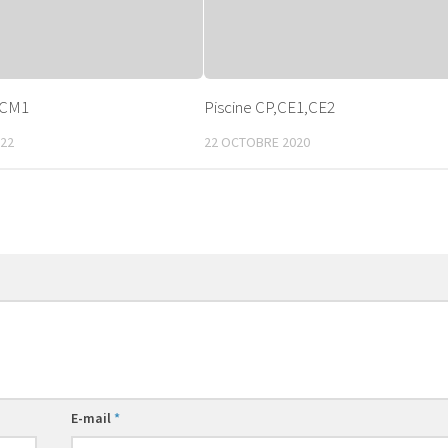
-CM1
Piscine CP,CE1,CE2
022
22 OCTOBRE 2020
E-mail
*