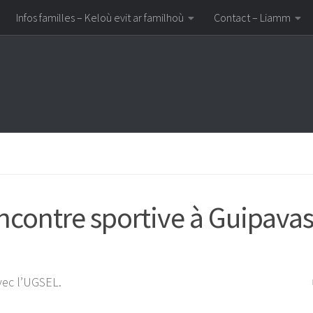
Infos familles – Keloù evit ar familhoù
Contact – Liamm
ncontre sportive à Guipava
vec l’UGSEL.