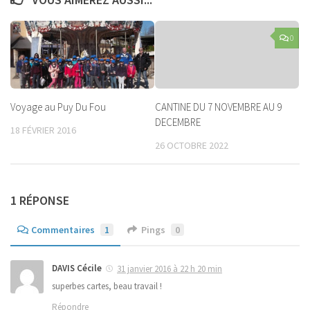
0
Voyage au Puy Du Fou
CANTINE DU 7 NOVEMBRE AU 9
DECEMBRE
18 FÉVRIER 2016
26 OCTOBRE 2022
1 RÉPONSE
Commentaires
1
Pings
0
DAVIS Cécile
31 janvier 2016 à 22 h 20 min
superbes cartes, beau travail !
Répondre