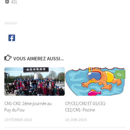
431
PARTAGER
VOUS AIMEREZ AUSSI...
3
CM1-CM2: 2ème journée au
CP/CE1/CM2 ET GS/CE1-
Puy du Fou
CE2/CM1- Piscine
19 FÉVRIER 2016
10 JUIN 2016