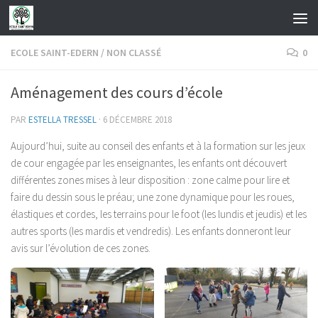
Skip to content
ECOLE SAINT-EDERN
/
NON CLASSÉ
0
Aménagement des cours d’école
PAR
ESTELLA TRESSEL
·
6 DÉCEMBRE 2018
Aujourd’hui, suite au conseil des enfants et à la formation sur les jeux
de cour engagée par les enseignantes, les enfants ont découvert
différentes zones mises à leur disposition : zone calme pour lire et
faire du dessin sous le préau; une zone dynamique pour les roues,
élastiques et cordes, les terrains pour le foot (les lundis et jeudis) et les
autres sports (les mardis et vendredis). Les enfants donneront leur
avis sur l’évolution de ces zones.