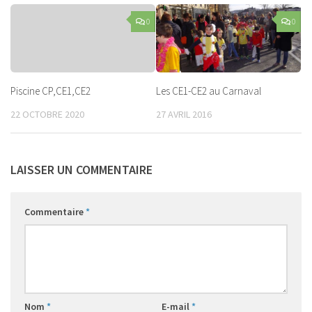
0
0
Piscine CP,CE1,CE2
Les CE1-CE2 au Carnaval
22 OCTOBRE 2020
27 AVRIL 2016
LAISSER UN COMMENTAIRE
Commentaire
*
Nom
*
E-mail
*