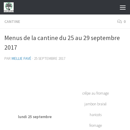
Skip to content
CANTINE
0
Menus de la cantine du 25 au 29 septembre
2017
PAR
MELLIE FAVÉ
·
25 SEPTEMBRE 2017
crêpe au fromage
jambon braisé
haricots
lundi 25 septembre
fromage