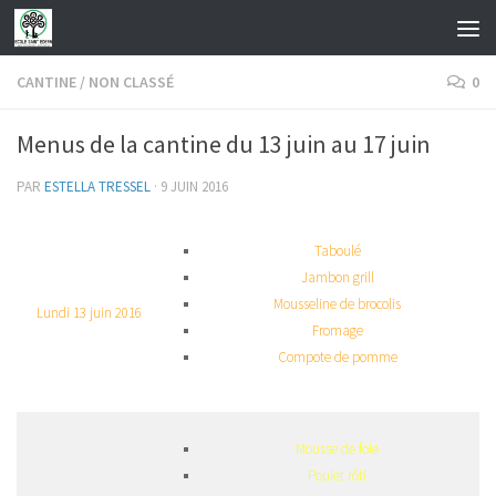
Skip to content
CANTINE
/
NON CLASSÉ
0
Menus de la cantine du 13 juin au 17 juin
PAR
ESTELLA TRESSEL
·
9 JUIN 2016
Taboulé
Jambon grill
Mousseline de brocolis
Lundi 13 juin 2016
Fromage
Compote de pomme
Mousse de foie
Poulet rôti