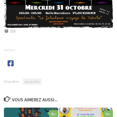
316
PARTAGER
Étiquettes :
équipe APEL
VOUS AIMEREZ AUSSI...
0
0