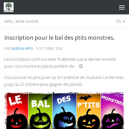
Skip to content
APEL
/
NON CLASSÉ
0
Inscription pour le bal des ptits monstres.
PAR
BUREAU APEL
·
9 OCTOBRE 2018
Les inscriptions sont ouvertes. N attendez pas le dernier moment
pour vous inscrire les places partent vite… 😉
Vous pouvez en plus jouer sur le Facebook de Jouéclub Landerneau
jusqu’au 21 octobre pour gagner des places!