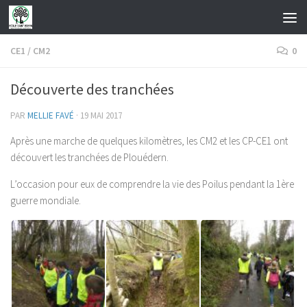
Skip to content
CE1
/
CM2
0
Découverte des tranchées
PAR
MELLIE FAVÉ
·
19 MAI 2017
Après une marche de quelques kilomètres, les CM2 et les CP-CE1 ont
découvert les tranchées de Plouédern.
L’occasion pour eux de comprendre la vie des Poilus pendant la 1ère
guerre mondiale.