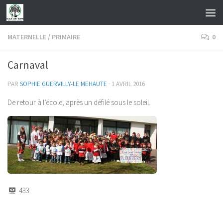
Skip to content
MATERNELLE
/
PRIMAIRE
0
Carnaval
PAR
SOPHIE GUERVILLY-LE MEHAUTE
·
1 AVRIL 2016
De retour à l’école, après un défilé sous le soleil.
433